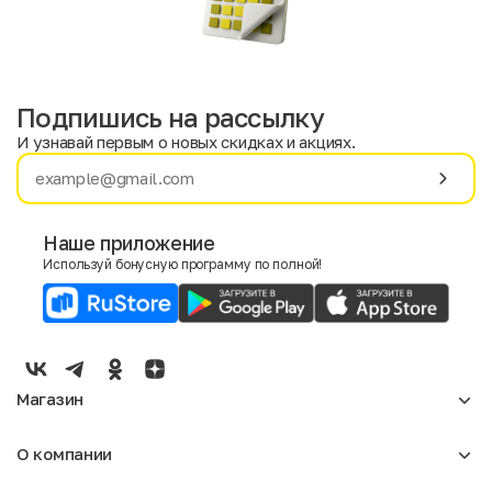
Подпишись на рассылку
И узнавай первым о новых скидках и акциях.
Имя
Фамилия
Наше приложение
Используй бонусную программу по полной!
E-mail
Пол
Мужской
Женский
Магазин
Согласие на получение чеков по электронной почте
Женское
О компании
Мужское
Аксессуары
О нас