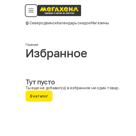
Условия пользования
Политика конфиденциальности
Смотреть все даты
©️ Мегахенд 2026. Все права защищены.
Северодвинск
Календарь скидок
Магазины
Москва
Главная
Избранное
Тут пусто
Ты еще не добавил(а) в избранное ни один товар.
В каталог
Имя
Фамилия