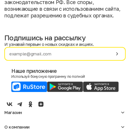
законодательством РФ. Все споры,
возникающие в связи с использованием сайта,
подлежат разрешению в судебных органах.
Подпишись на рассылку
И узнавай первым о новых скидках и акциях.
Имя
Фамилия
Наше приложение
Используй бонусную программу по полной!
E-mail
Пол
Мужской
Женский
Магазин
Согласие на получение чеков по электронной почте
Женское
О компании
Мужское