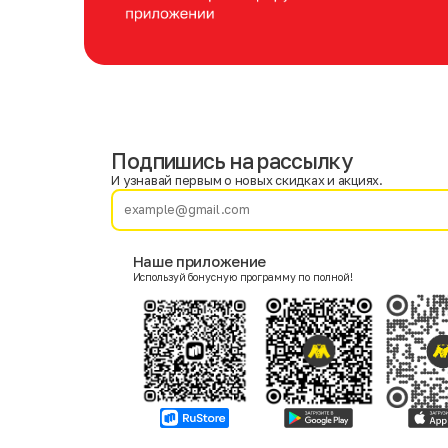
Подпишись на рассылку
Имя
Фамилия
И узнавай первым о новых скидках и акциях.
E-mail
Наше приложение
Используй бонусную программу по полной!
Пол
Мужской
Женский
Согласие на получение чеков по электронной почте