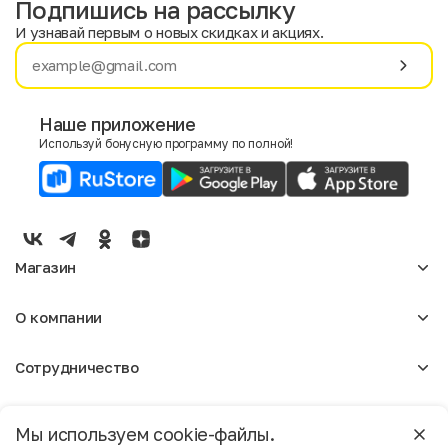
Подпишись на рассылку
И узнавай первым о новых скидках и акциях.
Имя
Фамилия
Наше приложение
Используй бонусную программу по полной!
E-mail
Пол
Мужской
Женский
Магазин
Согласие на получение чеков по электронной почте
Женское
О компании
Мужское
Аксессуары
О нас
Детское
Сотрудничество
Отзывы
Блог
Оптовикам
Вакансии
Помощь
Москва
Арендодателям
Магазины
Мы используем cookie-файлы.
Реклама