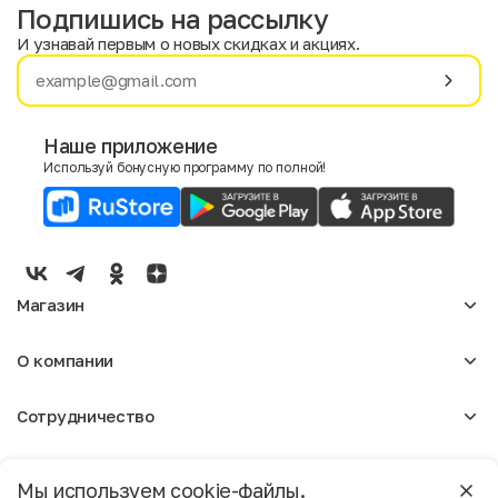
Подпишись на рассылку
И узнавай первым о новых скидках и акциях.
Имя
Фамилия
Наше приложение
Используй бонусную программу по полной!
E-mail
Пол
Мужской
Женский
Магазин
Согласие на получение чеков по электронной почте
Женское
О компании
Мужское
Аксессуары
О нас
Детское
Сотрудничество
Отзывы
Блог
Оптовикам
Вакансии
Помощь
Москва
Арендодателям
Магазины
Мы используем cookie-файлы.
Реклама