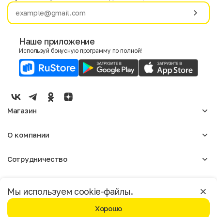
Имя
Фамилия
Наше приложение
Используй бонусную программу по полной!
E-mail
Пол
Мужской
Женский
Магазин
Согласие на получение чеков по электронной почте
Женское
О компании
Мужское
Аксессуары
О нас
Детское
Сотрудничество
Отзывы
Блог
Оптовикам
Вакансии
Помощь
Москва
Арендодателям
Магазины
Мы используем cookie-файлы.
Реклама
Доставка и оплата
Бонусная программа
Хорошо
Условия возврата
Условия пользования
Политика конфиденциальности
©️ Мегахенд 2026. Все права защищены.