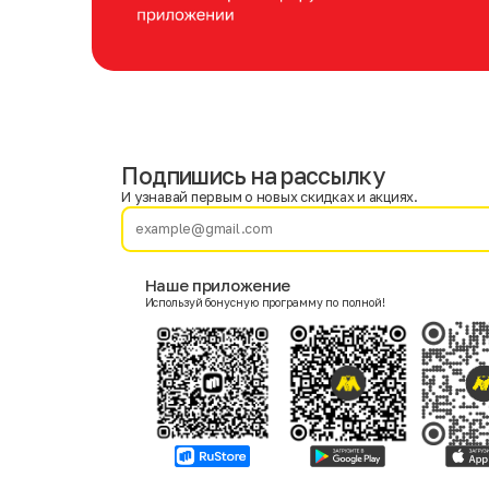
Подпишись на рассылку
Имя
Фамилия
И узнавай первым о новых скидках и акциях.
E-mail
Наше приложение
Используй бонусную программу по полной!
Пол
Мужской
Женский
Согласие на получение чеков по электронной почте