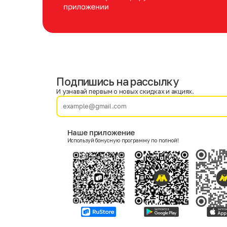
Подпишись на рассылку
Имя
Фамилия
И узнавай первым о новых скидках и акциях.
E-mail
Наше приложение
Используй бонусную программу по полной!
Пол
Мужской
Женский
Согласие на получение чеков по электронной почте