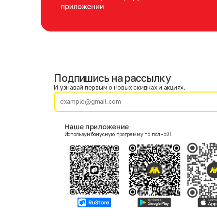
Подпишись на рассылку
Имя
Фамилия
И узнавай первым о новых скидках и акциях.
E-mail
Наше приложение
Используй бонусную программу по полной!
Пол
Мужской
Женский
Согласие на получение чеков по электронной почте