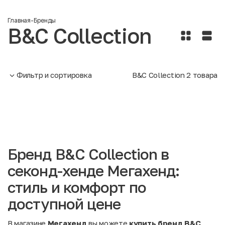
Главная
-
Бренды
B&C Collection
Фильтр и сортировка
B&C Collection
2
товара
Бренд B&C Collection в
секонд-хенде Мегахенд:
стиль и комфорт по
доступной цене
В магазине
Мегахенд
вы можете
купить бренд B&C