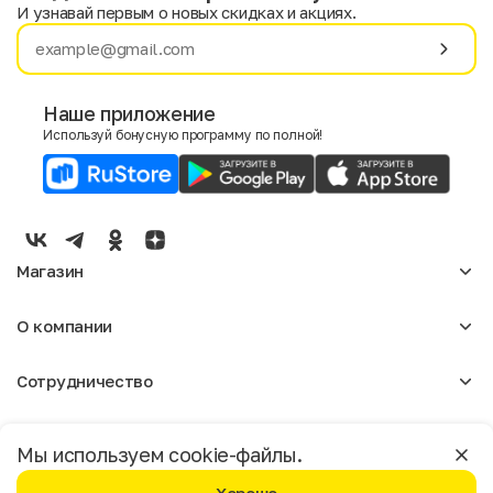
И узнавай первым о новых скидках и акциях.
Имя
Фамилия
Наше приложение
Используй бонусную программу по полной!
E-mail
Пол
Мужской
Женский
Магазин
Согласие на получение чеков по электронной почте
Женское
О компании
Мужское
Аксессуары
О нас
Детское
Сотрудничество
Отзывы
Блог
Оптовикам
Вакансии
Помощь
Москва
Арендодателям
Магазины
Мы используем cookie-файлы.
Реклама
Доставка и оплата
Бонусная программа
Условия пользования
Политика конфиденциальности