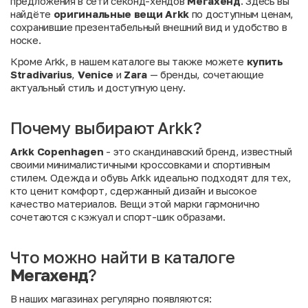
предложения в сети секонд-хендов
Мегахенд
. Здесь вы
найдёте
оригинальные вещи Arkk
по доступным ценам,
сохранившие презентабельный внешний вид и удобство в
носке.
Кроме Arkk, в нашем каталоге вы также можете
купить
Stradivarius
,
Venice
и
Zara
— бренды, сочетающие
актуальный стиль и доступную цену.
Почему выбирают Arkk?
Arkk Copenhagen
- это скандинавский бренд, известный
своими минималистичными кроссовками и спортивным
стилем. Одежда и обувь Arkk идеально подходят для тех,
кто ценит комфорт, сдержанный дизайн и высокое
качество материалов. Вещи этой марки гармонично
сочетаются с кэжуал и спорт-шик образами.
Что можно найти в каталоге
Мегахенд
?
В наших магазинах регулярно появляются: