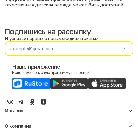
качественная детская одежда может быть доступной!
Подпишись на рассылку
И узнавай первым о новых скидках и акциях.
Имя
Фамилия
Наше приложение
Используй бонусную программу по полной!
E-mail
Пол
Мужской
Женский
Магазин
Согласие на получение чеков по электронной почте
Женское
О компании
Мужское
Аксессуары
О нас